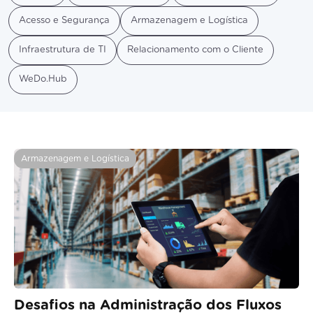
Acesso e Segurança
Armazenagem e Logística
Infraestrutura de TI
Relacionamento com o Cliente
WeDo.Hub
Home
/
Tags
/
Controle de estoque
Armazenagem e Logística
Desafios na Administração dos Fluxos