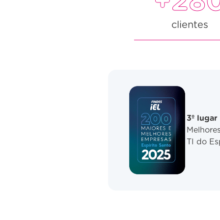
+28
clientes
3º luga
Melhore
TI do Es