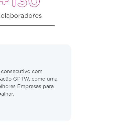
+130
colaboradores
o
consecutivo com
ficação GPTW, como uma
lhores Empresas para
balhar.