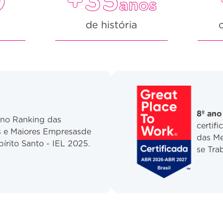
0
+35
anos
de história
8º an
r
no Ranking das
certi
s e Maiores Empresasde
das Me
pírito Santo - IEL 2025.
se Tra