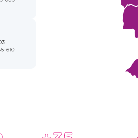
03
55-610