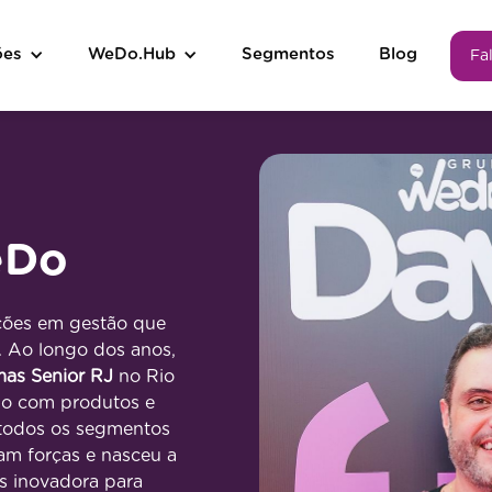
ões
WeDo.Hub
Segmentos
Blog
Fa
eDo
ções em gestão que
. Ao longo dos anos,
mas Senior RJ
no Rio
do com produtos e
 todos os segmentos
am forças e nasceu a
is inovadora para