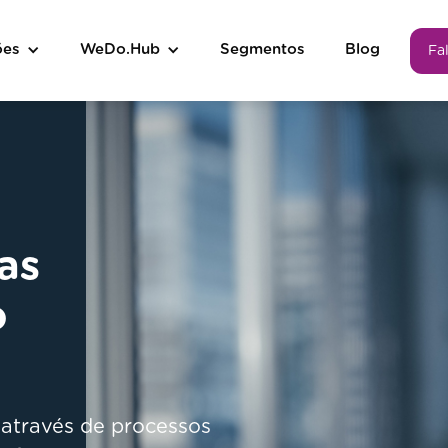
ões
WeDo.Hub
Segmentos
Blog
Fa
as
o
através de processos