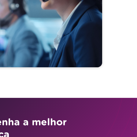
enha a melhor
ça