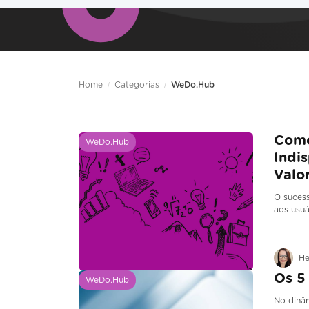
Home
/
Categorias
/
WeDo.Hub
Como
WeDo.Hub
Indi
Valo
O suces
aos usuá
He
Os 5
WeDo.Hub
No dinâm