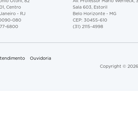
filo Otoni, 82
Av. Professor Mário Werneck,
01, Centro
Sala 603, Estoril
Janeiro - RJ
Belo Horizonte - MG
20090-080
CEP: 30455-610
077-6800
(31) 2115-4998
 Atendimento
Ouvidoria
Copyright © 2026 