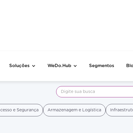
Soluções
WeDo.Hub
Segmentos
Bl
WeDo.Hub
cesso e Segurança
Armazenagem e Logística
Infraestrut