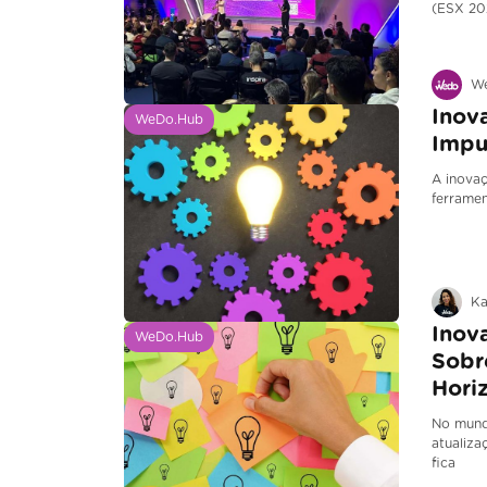
(ESX 202
W
Inov
WeDo.Hub
Impu
A inova
ferramen
Ka
Inov
WeDo.Hub
Sobr
Hori
No mund
atualiza
fica