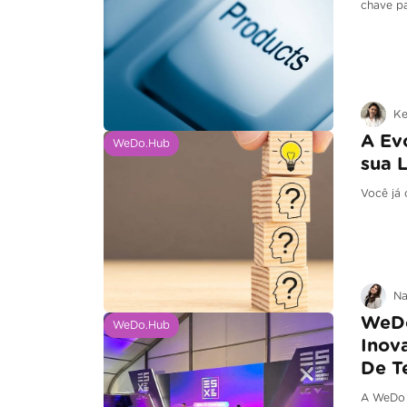
chave pa
Ke
A Ev
WeDo.Hub
sua 
Você já 
Na
WeDo
WeDo.Hub
Inov
De T
A WeDo 