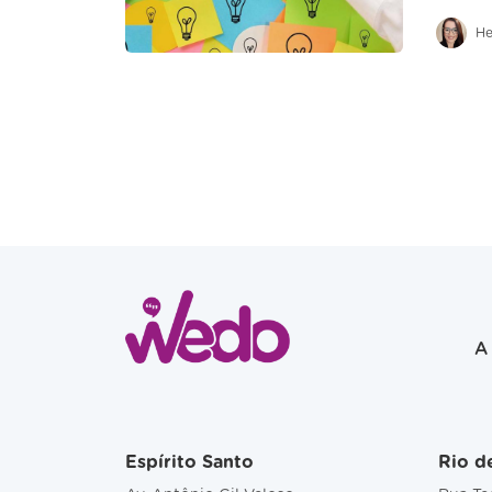
He
A
Espírito Santo
Rio d