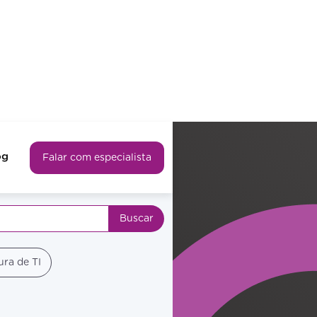
og
Falar com especialista
ura de TI