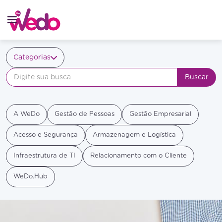
Categorias
A WeDo
Gestão de Pessoas
Gestão Empresarial
Acesso e Segurança
Armazenagem e Logística
Infraestrutura de TI
Relacionamento com o Cliente
WeDo.Hub