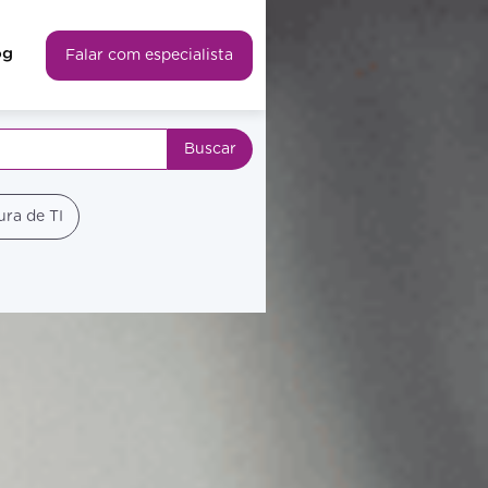
og
Falar com especialista
ura de TI