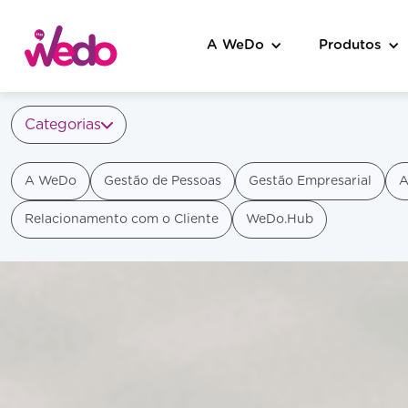
A WeDo
Produtos
Categorias
A WeDo
Gestão de Pessoas
Gestão Empresarial
A
Relacionamento com o Cliente
WeDo.Hub