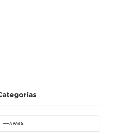
Categorias
A WeDo