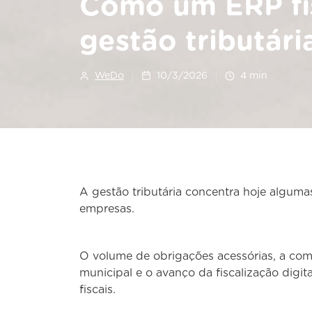
Como um ERP fis
gestão tributári
WeDo
10/3/2026
4
min
A gestão tributária concentra hoje alguma
empresas.
O volume de obrigações acessórias, a comp
municipal e o avanço da fiscalização digit
fiscais.