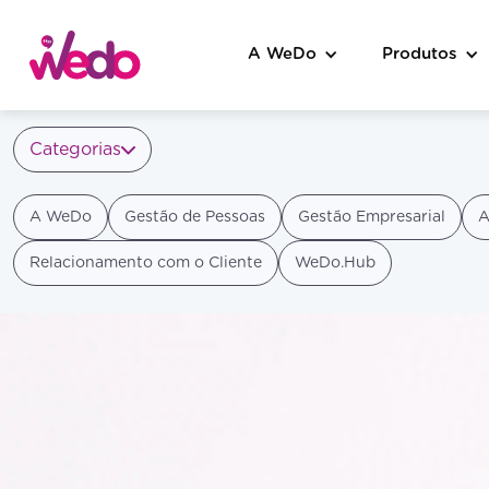
A WeDo
Produtos
Categorias
A WeDo
Gestão de Pessoas
Gestão Empresarial
A
Relacionamento com o Cliente
WeDo.Hub